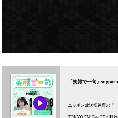
ン-
「笑顔で一句」support
ニッポン放送畑芽育の「一緒
TOKYO FM“Da-iCE