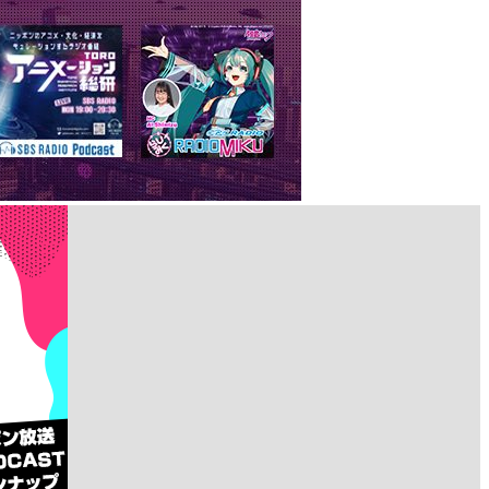
す
る、
放
送
内
容
や
放
送
時
間
に
つ
い
て
詳
し
い
情
報、
過
去