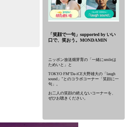
番
組
「笑顔で一句」supported by いい
「「笑
口で、笑おう。MONDAMIN
顔
で
一
句」
ニッポン放送畑芽育の「一緒にsmileは
supported
ためいと」と
by
TOKYO FM“Da-iCE大野雄大の「laugh
い
sound」”とのコラボコーナー「笑顔に一
い
句」。
口
で、
お二人の笑顔の絶えないコーナーを、
笑
ぜひお聴きください。
お
う。
MONDAMIN」
に
関