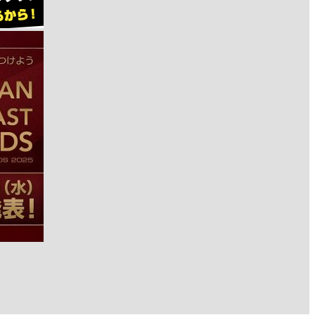
の
エ
ピ
ソ
ー
ド
を
閲
覧
し
ま
す。