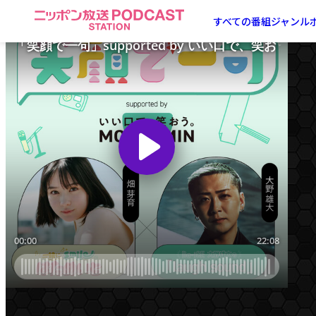
ニ
すべての番組
ジャンル
ッ
ポ
ン
放
送
PODCAST
STATION
-
ポ
ッ
ド
キ
ャ
ス
ト
ス
テ
ー
シ
ョ