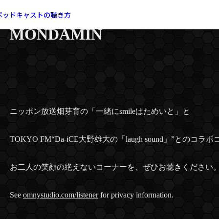
「笑顔で一句」supported 
ポッドキャストの聴き方
MONDAMIN
ニッポン放送畑芽育の「一緒にsmileはためいと」と
TOKYO FM“Da-iCE大野雄大の「laugh sound」”と
お二人の笑顔の絶えないコーナーを、ぜひお聴きください
See
omnystudio.com/listener
for privacy information.