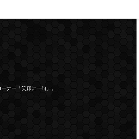
by いい口で、笑おう。
のコラボコーナー「笑顔に一句」。
。