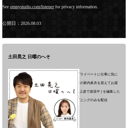
ョ
See
omnystudio.com/listener
for privacy information.
ン-
公開日：2026.08.03
土田晃之 日曜のへそ
トークの達人・土田晃之がプライベートに仕事に気に
なるニュースまで
しゃべりまくり！パートナーの新内眞衣を迎えてお届
けする番組
『土田晃之 日曜のへそ』( 地上波で放送中 ) を編集した
ポッドキャスト番組です。
※ポッドキャストではオープニングのみを配信
毎週月曜日 19 時頃配信