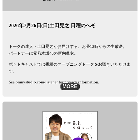
閲
覧
し
ま
す。
2026年7月26日(日)土田晃之 日曜のへそ
トークの達人・土田晃之がお届けする、お昼12時からの生放送。
パートナーは元乃木坂46の新内眞衣。
ポッドキャストでは番組のオープニングトークをお聴きいただけま
す。
See
omnystudio.com/listener
for privacy information.
MORE