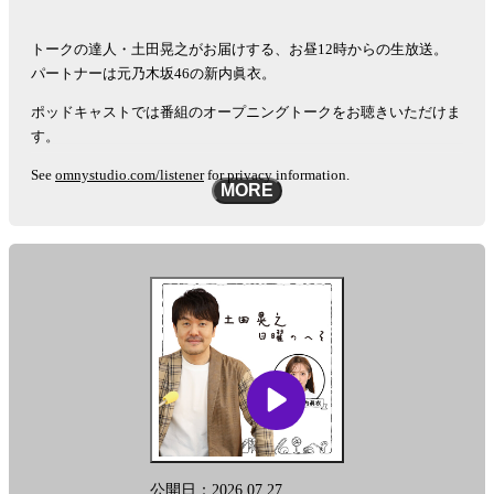
ー
放
送
シ
時
トークの達人・土田晃之がお届けする、お昼12時からの生放送。
ョ
間
パートナーは元乃木坂46の新内眞衣。
に
ン
ポッドキャストでは番組のオープニングトークをお聴きいただけま
つ
す。
い
て
See
omnystudio.com/listener
for privacy information.
詳
MORE
し
い
情
報、
過
去
の
エ
ピ
ソ
ー
ド
を
公開日：2026.07.27