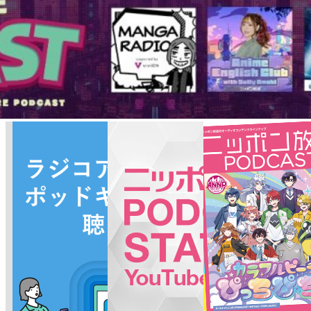
ソ
ー
ド
リ
ス
ト
ナ
ビ
ゲ
ー
シ
ョ
ン