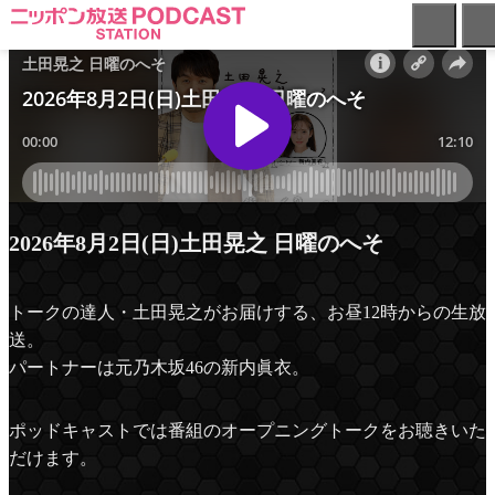
ニ
ッ
ポ
ン
放
送
PODCAST
STATION
-
2026年8月2日(日)土田晃之 日曜のへそ
ポ
ッ
ド
トークの達人・土田晃之がお届けする、お昼12時からの生放
キ
送。
ャ
パートナーは元乃木坂46の新内眞衣。
ス
ト
ス
ポッドキャストでは番組のオープニングトークをお聴きいた
テ
だけます。
ー
シ