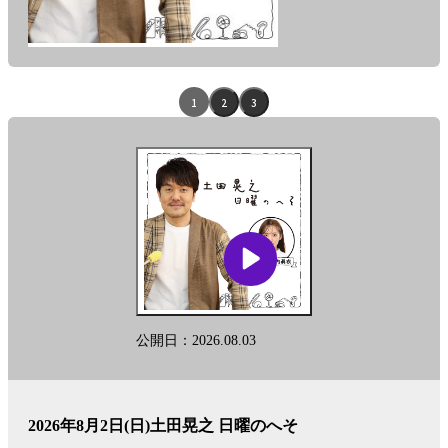
番
組
「土
エ
1
2
3
田
ピ
晃
之
ソ
日
ー
曜
の
ド
へ
そ」
リ
に
ス
関
す
ト
る、
公開日：2026.08.03
ナ
放
送
ビ
内
容
ゲ
2026年8月2日(日)土田晃之 日曜のへそ
や