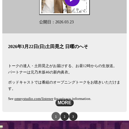
公開日：2026.03.23
2026年3月22日(日)土田晃之 日曜のへそ
トークの達人・土田晃之がお届けする、お昼12時からの生放送。
パートナーは元乃木坂46の新内眞衣。
ポッドキャストでは番組のオープニングトークをお聴きいただけま
す。
See
omnystudio.com/listener
for privacy information.
MORE
エ
1
2
3
ピ