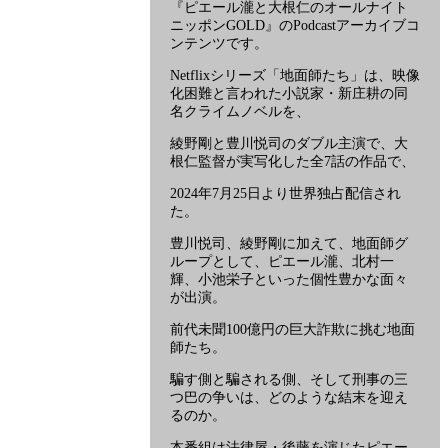
根
『ピエール瀧と大根仁のオールナイト
ニッポンGOLD』のPodcastアーカイブコ
仁
ンテンツです。
の
オ
Netflixシリーズ「地面師たち」は、映像
ー
化困難と言われた小説家・新庄耕の同
ントと共に進
ル
名クライムノベルを、
ナ
綾野剛と豊川悦司のダブル主演で、大
イ
根仁監督が実写化した全7話の作品で、
ト
もゲスト出演
ニ
2024年7月25日より世界独占配信され
ッ
た。
ポ
豊川悦司、綾野剛に加えて、地面師グ
ン
ループとして、ピエール瀧、北村一
GOLD』
輝、小池栄子といった個性豊かな面々
Netflix
が出演。
シ
リ
前代未聞100億円の巨大詐欺に挑む地面
ー
師たち。
ズ
騙す側と騙される側、そして刑事の三
「地
つ巴の争いは、どのような結末を迎え
面
るのか。
師
本番組は法律屋・後藤を演じたピエー