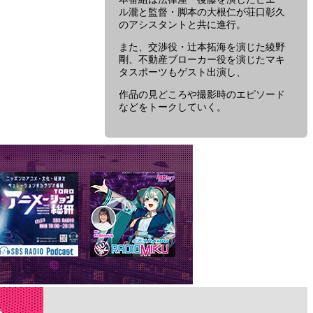
た
ル瀧と監督・脚本の大根仁が荘口彰久
ち」
のアシスタントと共に進行。
ス
ペ
また、交渉役・辻本拓海を演じた綾野
シ
剛、不動産ブローカー役を演じたマキ
ャ
タスポーツもゲスト出演し、
ル」
作品の見どころや撮影時のエピソード
に
などをトークしていく。
関
す
る、
放
送
内
容
や
放
送
時
間
に
つ
い