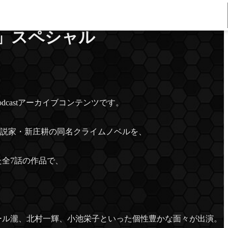
ルナイトニッポンGOLD』
ち」スペシャル
dcastアーカイブコンテンツです。
た小説家・新庄耕の同名クライムノベルを、
全7話の作品で、
ール瀧、北村一輝、小池栄子といった個性豊かな面々が出演。