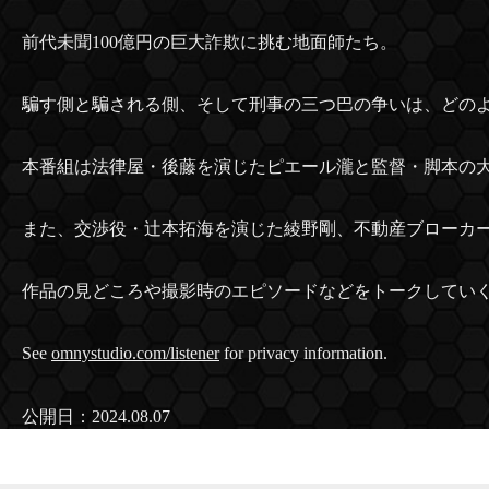
前代未聞100億円の巨大詐欺に挑む地面師たち。
騙す側と騙される側、そして刑事の三つ巴の争いは、どの
本番組は法律屋・後藤を演じたピエール瀧と監督・脚本の
また、交渉役・辻本拓海を演じた綾野剛、不動産ブローカ
作品の見どころや撮影時のエピソードなどをトークしてい
See
omnystudio.com/listener
for privacy information.
公開日：2024.08.07