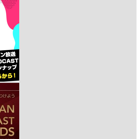
て
詳
し
い
情
報、
過
去
の
エ
ピ
ソ
ー
ド
を
閲
覧
し
ま
す。