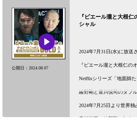
『ピエール瀧と大根仁の
シャル
2024年7月31日(水)に放
『ピエール瀧と大根仁のオー
公開日：2024.08.07
Netflixシリーズ「地
綾野剛と豊川悦司のダブル
2024年7月25日より世界
豊川悦司、綾野剛に加え
かな面々が出演。