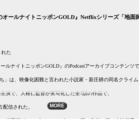
オールナイトニッポンGOLD』Netflixシリーズ「地
送された
ルナイトニッポンGOLD』のPodcastアーカイブコンテンツ
面師たち」は、映像化困難と言われた小説家・新庄耕の同名クライ
主演で、大根仁監督が実写化した全7話の作品で、
MORE
独占配信された。
て、地面師グループとして、ピエール瀧、北村一輝、小池栄子