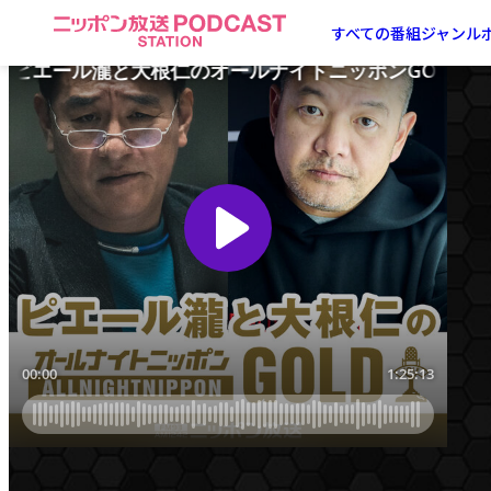
ニ
すべての番組
ジャンル
ッ
ポ
ン
放
送
PODCAST
STATION
-
ポ
ッ
ド
キ
ャ
ス
ト
ス
テ
ー
シ
ョ