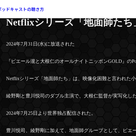
『ピエール瀧と大根仁のオー
ポッドキャストの聴き方
Netflixシリーズ「地面師た
2024年7月31日(水)に放送された
『ピエール瀧と大根仁のオールナイトニッポンGOLD』のPo
Netflixシリーズ「地面師たち」は、映像化困難と言われ
綾野剛と豊川悦司のダブル主演で、大根仁監督が実写化した
2024年7月25日より世界独占配信された。
豊川悦司、綾野剛に加えて、地面師グループとして、ピエ