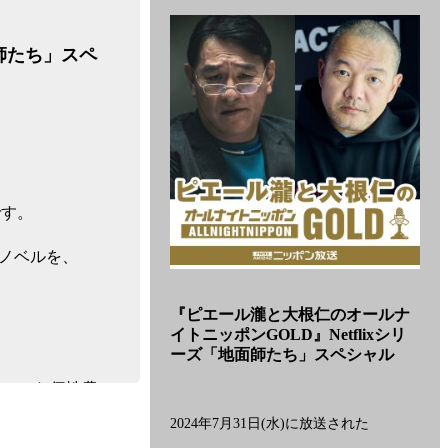
面師たち」スペ
です。
ムノベルを、
番
組
『ピエール瀧と大根仁のオールナ
「『ピ
イトニッポンGOLD』Netflixシリ
エ
ーズ「地面師たち」スペシャル
ー
ル
といった個性豊
瀧
と
2024年7月31日(水)に放送された
大