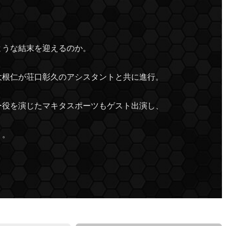
ような結末を迎えるのか。
大根仁が荘口彰久のアシスタントと共に進行。
ー役を演じたマキタスポーツもゲスト出演し、
く。