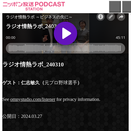
ニ
ッ
ポ
ン
放
送
PODCAST
STATION
-
ラジオ情熱ラボ_240310
ポ
ッ
ド
ゲスト：仁志敏久（
元プロ野球選手
）
キ
ャ
ス
See
omnystudio.com/listener
for privacy information.
ト
ス
テ
公開日：2024.03.27
ー
シ