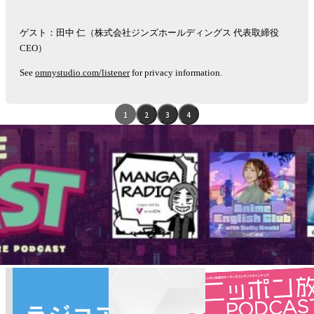
ゲスト：田中 仁（株式会社ジンズホールディングス 代表取締役
CEO）
See
omnystudio.com/listener
for privacy information.
エ
1
2
3
4
ピ
ソ
ー
ド
リ
ス
ト
ナ