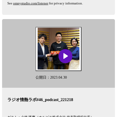
See
omnystudio.com/listener
for privacy information.
公開日：2023.04.30
ラジオ情熱ラボ#46_podcast_221218