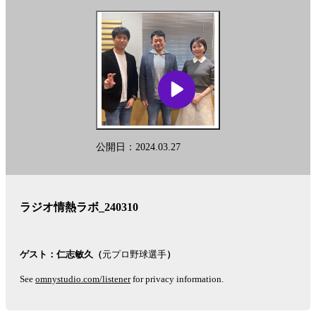
ピ
オ
情
ソ
熱
ー
ラ
ボ
ド
～
ビ
リ
ジ
ス
ネ
ス
ト
の
公開日：2024.03.27
ナ
先
に
ビ
～」
に
ゲ
ラジオ情熱ラボ_240310
関
ー
す
る、
シ
放
ゲスト：仁志敏久（
元プロ野球選手
）
ョ
送
See
omnystudio.com/listener
for privacy information.
内
ン
容
や