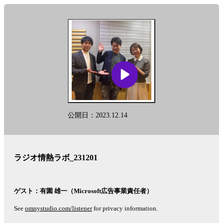
放
送
時
間
に
つ
い
て
詳
し
い
公開日：2023.12.14
情
報、
過
去
の
ラジオ情熱ラボ_231201
エ
ピ
ソ
ゲスト：有園 雄一（Microsoft広告事業責任者）
ー
ド
See
omnystudio.com/listener
for privacy information.
を