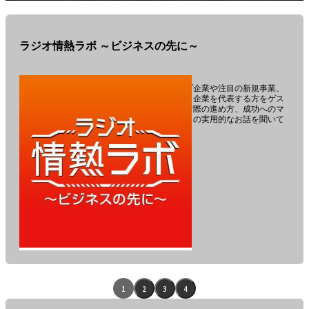
ョ
ン-
ラジオ情熱ラボ ～ビジネスの先に～
この番組は、スタートアップ企業や注目の新規事業、
未来に向けて情熱を注ぐ人、企業を代表する方をゲス
トにお招きし、事業を起こす際の進め方、成功へのマ
インドセットなど、ビジネスの実用的なお話を聞いて
いく番組です。
番
組
「ラ
エ
1
2
3
4
ジ