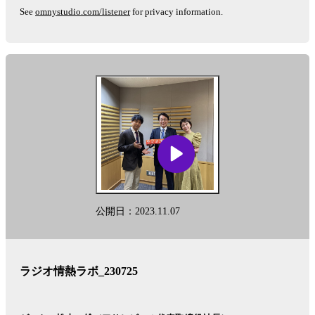
See
omnystudio.com/listener
for privacy information.
公開日：2023.11.07
ラジオ情熱ラボ_230725