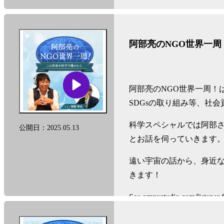
遠い宇宙の話から、身近
きます！
阿部亮のNGO世界一
See
omnystudio.com/listener
f
阿部亮のNGO世界一周！
SDGsの取り組み等、社
科学スペシャルでは阿部
公開日：2025.05.13
とお話を伺っていきます
遠い宇宙の話から、身近
きます！
See
omnystudio.com/listener
f