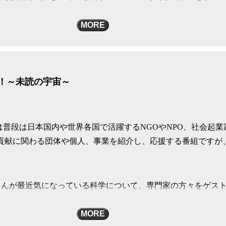
。
MORE
な暮らしの中の科学まで、時にはスタジオを飛び出して、とこ
周！～未読の宇宙～
or privacy information.
は普段は日本国内や世界各国で活躍するNGOやNPO、社会起業
会貢献に関わる団体や個人、事業を紹介し、応援する番組ですが
さんが最近気になっている科学について、専門家の方々をゲス
。
MORE