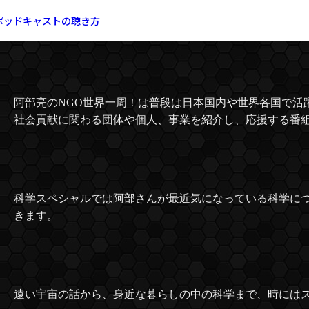
阿部亮のNGO世界一周！～
ポッドキャストの聴き方
阿部亮のNGO世界一周！は普段は日本国内や世界各国で活躍
社会貢献に関わる団体や個人、事業を紹介し、応援する番
科学スペシャルでは阿部さんが最近気になっている科学に
きます。
遠い宇宙の話から、身近な暮らしの中の科学まで、時には