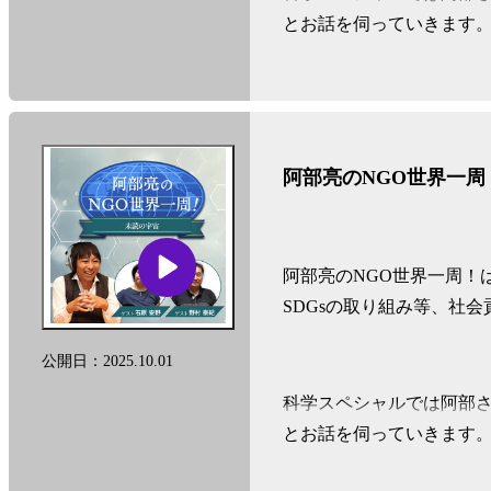
とお話を伺っていきます
遠い宇宙の話から、身近
きます！
阿部亮のNGO世界一
See
omnystudio.com/listener
f
阿部亮のNGO世界一周！
SDGsの取り組み等、社
公開日：2025.10.01
科学スペシャルでは阿部
とお話を伺っていきます