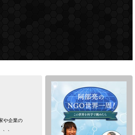
家や企業の
、、、