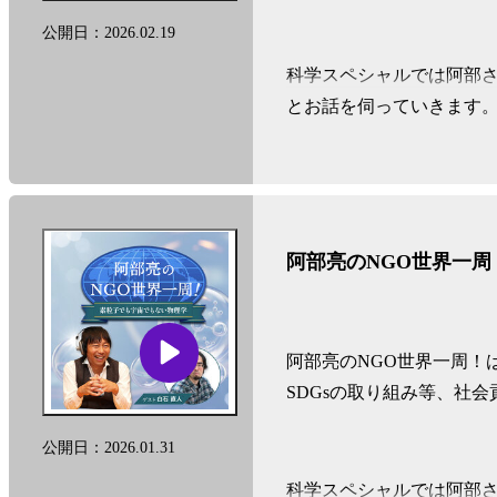
公開日：2026.02.19
科学スペシャルでは阿部
とお話を伺っていきます
遠い宇宙の話から、身近
きます！
阿部亮のNGO世界一
See
omnystudio.com/listener
f
阿部亮のNGO世界一周！
SDGsの取り組み等、社
公開日：2026.01.31
科学スペシャルでは阿部