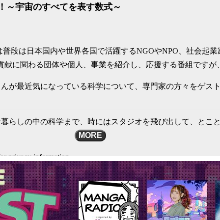
周！～宇宙のすべてを表す数式～
は普段は日本国内や世界各国で活躍するNGOやNPO、社会起業
会貢献に関わる団体や個人、事業を紹介し、応援する番組ですが
さんが最近気になっている科学について、専門家の方々をゲス
。
な暮らしの中の科学まで、時にはスタジオを飛び出して、とこ
MORE
or privacy information.