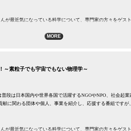
さんが最近気になっている科学について、専門家の方々をゲス
。
MORE
な暮らしの中の科学まで、時にはスタジオを飛び出して、とこ
周！～素粒子でも宇宙でもない物理学～
or privacy information.
は普段は日本国内や世界各国で活躍するNGOやNPO、社会起業
会貢献に関わる団体や個人、事業を紹介し、応援する番組ですが
さんが最近気になっている科学について、専門家の方々をゲス