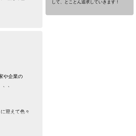
して、とことん追求していきます！
表
す
数
式
～」
とん追求してい
に
関
す
る、
放
送
内
家や企業の
容
や
、、、
放
送
時
間
トに迎えて色々
に
つ
い
て