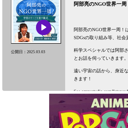
阿部亮のNGO世界一
阿部亮のNGO世界一周！
SDGsの取り組み等、社
科学スペシャルでは阿部
公開日：2025.03.03
とお話を伺っていきます
遠い宇宙の話から、身近
きます！
See
omnystudio.com/listener
f