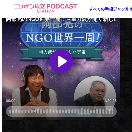
ニ
すべての番組
ジャンル
ッ
ポ
ン
放
送
PODCAST
STATION
-
ポ
ッ
ド
キ
ャ
ス
ト
ス
テ
ー
シ
ョ