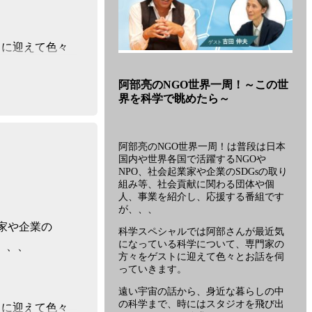
トに迎えて色々
番
組
阿部亮のNGO世界一周！～この世
「阿
界を科学で眺めたら～
部
亮
の
とん追求してい
NGO
阿部亮のNGO世界一周！は普段は日本
世
国内や世界各国で活躍するNGOや
界
NPO、社会起業家や企業のSDGsの取り
一
組み等、社会貢献に関わる団体や個
周！
人、事業を紹介し、応援する番組です
が、、、
～
宇
家や企業の
科学スペシャルでは阿部さんが最近気
宙
になっている科学について、専門家の
、、、
の
方々をゲストに迎えて色々とお話を伺
す
っていきます。
べ
遠い宇宙の話から、身近な暮らしの中
て
の科学まで、時にはスタジオを飛び出
トに迎えて色々
を