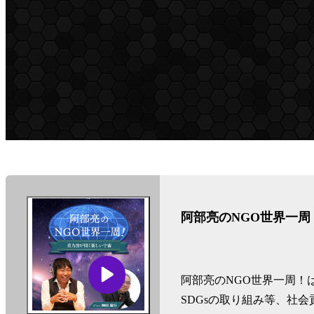
ン-
阿部亮のNGO世界一
阿部亮のNGO世界一周！
SDGsの取り組み等、社