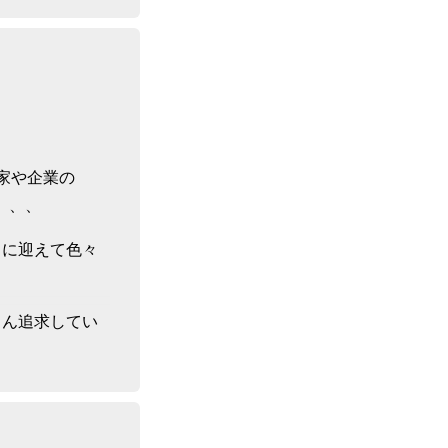
詳
し
とん追求してい
い
情
報、
過
去
の
エ
家や企業の
ピ
、、、
ソ
ー
ド
トに迎えて色々
を
閲
覧
とん追求してい
し
ま
す。