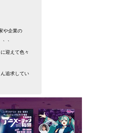
家や企業の
、、、
トに迎えて色々
とん追求してい