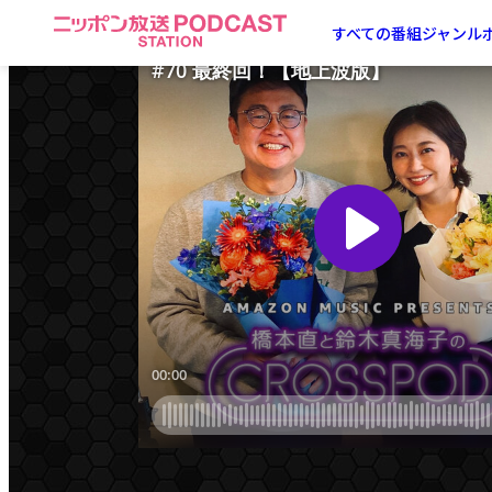
ニ
すべての番組
ジャンル
ッ
ポ
ン
放
送
PODCAST
STATION
-
ポ
ッ
ド
キ
ャ
ス
ト
ス
テ
ー
シ
ョ