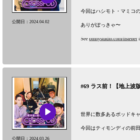
ト
今回はハシモト・マミコの
ナ
公開日：2024.04.02
ありがぽっきゃ〜
ビ
ゲ
See
omnystudio.com/listener
f
ー
シ
ョ
ン
#69 ラス前！【地上波
世界に数多あるポッドキャ
今回はティモンディの前田
公開日：2024.03.26