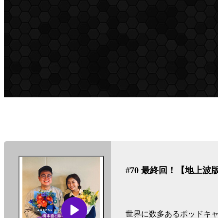
ン-
エ
ピ
ソ
ー
#70 最終回！【地上波
ド
リ
世界に数多あるポッドキャ
ス