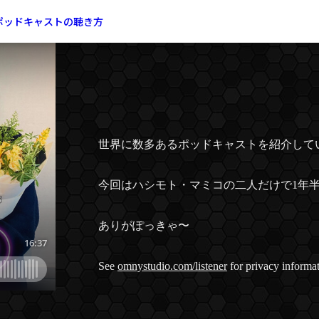
#70 最終回！【地上
ポッドキャストの聴き方
世界に数多あるポッドキャストを紹介していく
今回はハシモト・マミコの二人だけで1年
ありがぽっきゃ〜
See
omnystudio.com/listener
for privacy informat