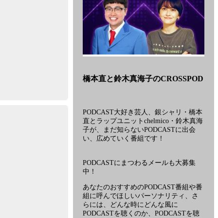
番
組
橋本直と鈴木真海子のCROSSPOD
「橋
本
直
と
PODCAST大好き芸人、銀シャリ・橋本
鈴
直とラップユニットchelmico・鈴木真海
木
子が、まだ知らないPODCASTに出会
真
い、広めていく番組です！
海
子
PODCASTにまつわるメールも大募集
の
中！
CROSSPOD」
に
あなたのおすすめのPODCAST番組や番
関
組に呼んでほしいパーソナリティ、さ
らには、どんな時にどんな風に
す
PODCASTを聴くのか、PODCASTを聴
る、