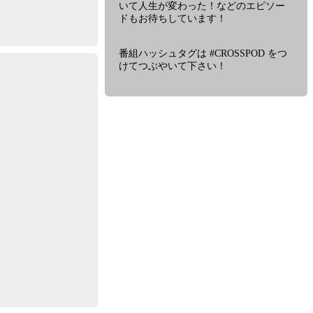
いて人生が変わった！などのエピソー
放
ドもお待ちしています！
送
内
容
番組ハッシュタグは #CROSSPOD をつ
や
けてつぶやいて下さい！
放
送
時
間
に
つ
い
て
詳
し
い
情
報、
過
去
の
エ