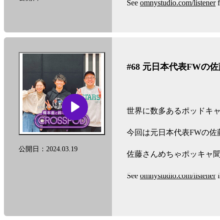
See
omnystudio.com/listener
f
#68 元日本代表FW
世界に数多あるポッドキャ
今回は元日本代表FWの佐
公開日：2024.03.19
佐藤さんめちゃポッキャ
See
omnystudio.com/listener
f