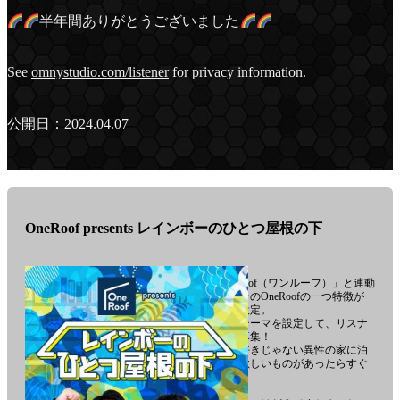
ョ
半年間ありがとうございました
ン-
See
omnystudio.com/listener
for privacy information.
公開日：2024.04.07
OneRoof presents レインボーのひとつ屋根の下
コミュニティアプリ「OneRoof（ワンルーフ）」と連動
してお送りするこの番組。そのOneRoofの一つ特徴が
「本日のトークテーマ」の設定。
番組でも、毎回あるトークテーマを設定して、リスナ
ーの皆さんからのメールを募集！
例えば『終電を逃したら、好きじゃない異性の家に泊
まれる？泊まれない？』『欲しいものがあったらすぐ
買う？安くなるまで粘る？』
皆さんはどっち派ですか？