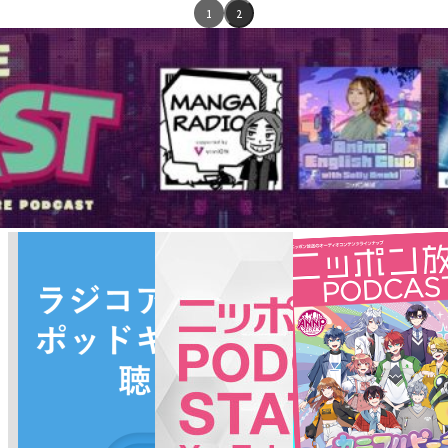
エ
1
2
ピ
ソ
ー
ド
リ
ス
ト
ナ
ビ
ゲ
ー
シ
ョ