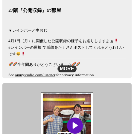
に
関
ゲ
27階『公開収録』の部屋
す
ー
る、
放
シ
送
▼レインボーと中おじ
ョ
内
4月1日（月）に開催した公開収録の様子をお送りしますよぉ
容
ン
#レインボーの屋根 で感想をたくさんポストしてくれるとうれしい
や
です
放
送
半年間ありがとうございました
時
MORE
間
See
omnystudio.com/listener
for privacy information.
に
つ
い
て
詳
し
い
情
報、
過