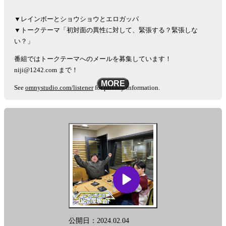
▼レインボーとショウショウとエロガッパ
▼トークテーマ「初対面の異性に対して、緊張する？緊張しな
い？」
番組ではトークテーマへのメールを募集しています！
niji@1242.com まで！
MORE
See
omnystudio.com/listener
for privacy information.
公開日：2024.02.04