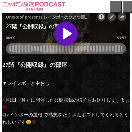
ニ
ッ
ポ
ン
放
送
PODCAST
STATION
-
27階『公開収録』の部屋
ポ
ッ
ド
▼レインボーと中おじ
キ
ャ
ス
4月1日（月）に開催した公開収録の様子をお送りしますよぉ
ト
ス
#レインボーの屋根 で感想をたくさんポストしてくれるとう
テ
れしいです
ー
シ