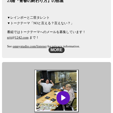
23階『青春の終わり方』の部屋
▼レインボーと二世タレント
▼トークテーマ「NOと言える？言えない？」
番組ではトークテーマへのメールを募集しています！
niji@1242.com
まで！
See
omnystudio.com/listener
for privacy information.
MORE