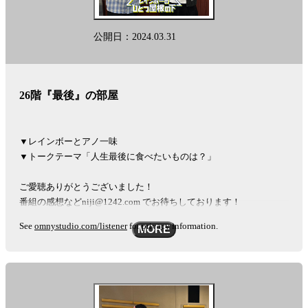
去
の
エ
公開日：2024.03.31
ピ
ソ
ー
ド
26階『最後』の部屋
を
閲
覧
▼レインボーとアノ一味
し
▼トークテーマ「人生最後に食べたいものは？」
ま
す。
ご愛聴ありがとうございました！
番組の感想などniji@1242.com でお待ちしております！
See
omnystudio.com/listener
for privacy information.
MORE