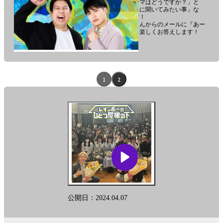
その他、「こんなトークテーマはどうですか？」と
か、「レインボーのおふたりに聞いてみたい事」な
ど、何でもお待ちしています！
レインボーのおふたりが皆さんからのメールに『あー
でもない、こーでもない』と楽しくお答えします！
番
組
「OneRoof
エ
1
2
presents
ピ
レ
イ
ソ
ン
ー
ボ
ー
ド
の
ひ
リ
と
ス
つ
屋
ト
根
公開日：2024.04.07
ナ
の
下」
ビ