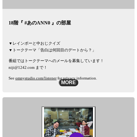
18階『 #あのANN0 』の部屋
▼レインボーと中おじクイズ
▼トークテーマ「告白は何回目のデートから？」
番組ではトークテーマへのメールを募集しています！
niji@1242.com まで！
See
omnystudio.com/listener
for privacy information.
MORE