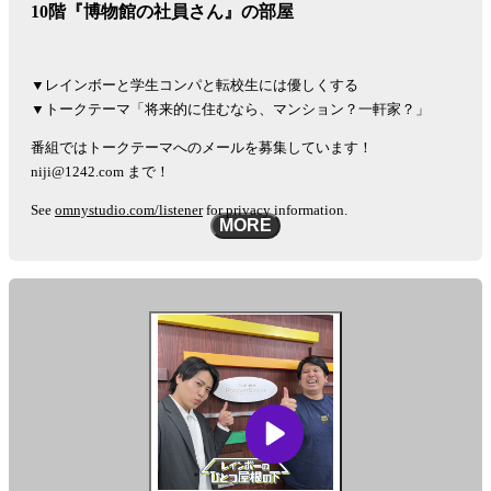
10階『博物館の社員さん』の部屋
▼レインボーと学生コンパと転校生には優しくする
▼トークテーマ「将来的に住むなら、マンション？一軒家？」
番組ではトークテーマへのメールを募集しています！
niji@1242.com まで！
See
omnystudio.com/listener
for privacy information.
MORE