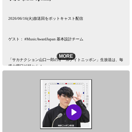
2026/06/16(火)放送回をポットキャスト配信
ゲスト： #MusicAwardJapan 基本設計チーム
MORE
「サカナクション山口一郎のオールナイトニッポン」生放送は、毎
週火曜日25時から！
See
omnystudio.com/listener
for privacy information.