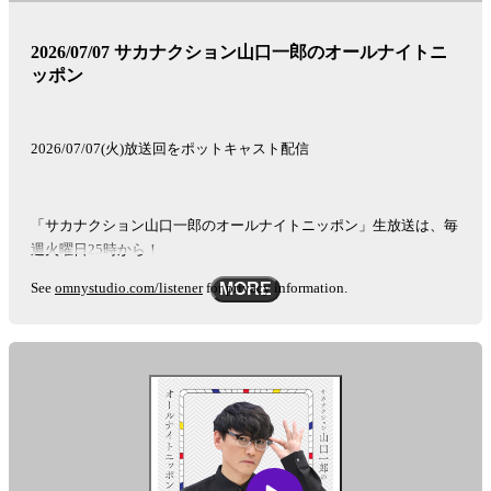
2026/07/07 サカナクション山口一郎のオールナイトニ
ッポン
2026/07/07(火)放送回をポットキャスト配信
「サカナクション山口一郎のオールナイトニッポン」生放送は、毎
週火曜日25時から！
See
omnystudio.com/listener
for privacy information.
MORE