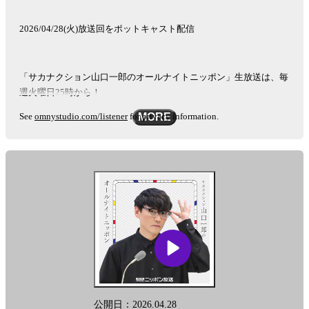
2026/04/28(火)放送回をポットキャスト配信
「サカナクション山口一郎のオールナイトニッポン」生放送は、毎
週火曜日25時から！
See
omnystudio.com/listener
for privacy information.
MORE
公開日：2026.04.28