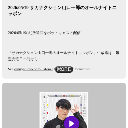
2026/05/19 サカナクション山口一郎のオールナイトニ
ッポン
2026/05/19(火)放送回をポットキャスト配信
「サカナクション山口一郎のオールナイトニッポン」生放送は、毎
週火曜日25時から！
See
omnystudio.com/listener
for privacy information.
MORE