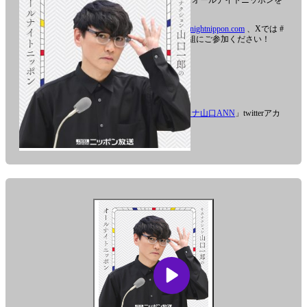
を務める山口一郎が、火曜日オールナイトニッポンを
担当！
番組へのメールは
sakana@allnightnippon.com
、Xでは #
サカナ山口ANN をつけて番組にご参加ください！
メールアドレス：
sakana@allnightnippon.com
twitterハッシュタグは「
#サカナ山口ANN
」twitterアカ
ウントは「
@sknymgchann
」
番
組
「サ
カ
ナ
ク
シ
ョ
ン
山
口