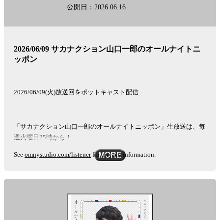
公開日：2026.06.16
2026/06/09 サカナクション山口一郎のオールナイトニ
ッポン
2026/06/09(火)放送回をポットキャスト配信
「サカナクション山口一郎のオールナイトニッポン」生放送は、毎
週火曜日25時から！
See
omnystudio.com/listener
for privacy information.
MORE