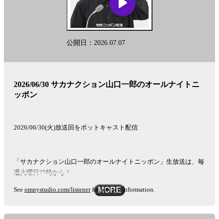
公開日：2026.07.07
2026/06/30 サカナクション山口一郎のオールナイトニ
ッポン
2026/06/30(火)放送回をポットキャスト配信
「サカナクション山口一郎のオールナイトニッポン」生放送は、毎
週火曜日25時から！
See
omnystudio.com/listener
for privacy information.
MORE