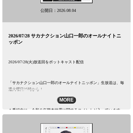
一
郎
公開日：2026.08.04
の
オ
ー
ル
ナ
2026/07/28 サカナクション山口一郎のオールナイトニ
イ
ッポン
ト
ニ
ッ
2026/07/28(火)放送回をポットキャスト配信
ポ
ン」
に
関
「サカナクション山口一郎のオールナイトニッポン」生放送は、毎
す
週火曜日25時から！
る、
MORE
放
送
＊番組中に、令和８年熊本地震に関するコメントが入っています。
内
容
See
omnystudio.com/listener
for privacy information.
や
放