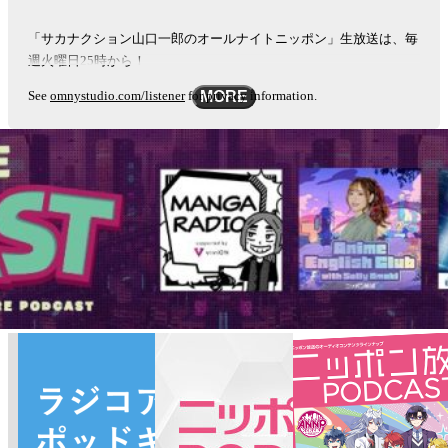
「サカナクション山口一郎のオールナイトニッポン」生放送は、毎
週火曜日25時から！
See
omnystudio.com/listener
for privacy information.
MORE