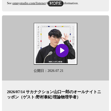
覧
See
omnystudio.com/listener
for privacy information.
MORE
し
ま
す。
公開日：2026.07.21
2026/07/14 サカナクション山口一郎のオールナイトニ
ッポン（ゲスト:野村泰紀/理論物理学者）