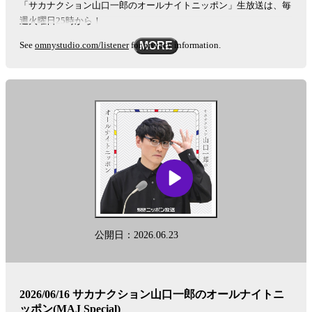
「サカナクション山口一郎のオールナイトニッポン」生放送は、毎
週火曜日25時から！
See
omnystudio.com/listener
for privacy information.
MORE
公開日：2026.06.23
2026/06/16 サカナクション山口一郎のオールナイトニ
ッポン(MAJ Special)