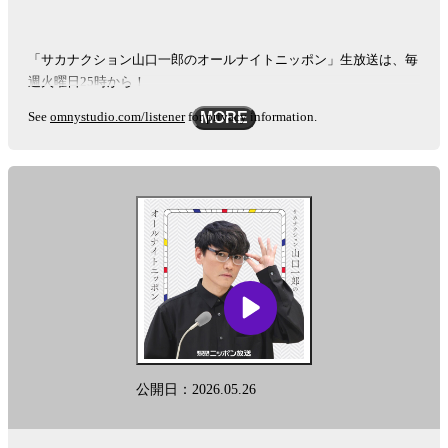
「サカナクション山口一郎のオールナイトニッポン」生放送は、毎
週火曜日25時から！
See
omnystudio.com/listener
for privacy information.
MORE
公開日：2026.05.26