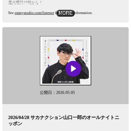
週火曜日25時から！
See
omnystudio.com/listener
for privacy information.
MORE
公開日：2026.05.05
2026/04/28 サカナクション山口一郎のオールナイトニ
ッポン