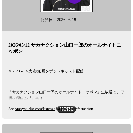
公開日：2026.05.19
2026/05/12 サカナクション山口一郎のオールナイトニ
ッポン
2026/05/12(火)放送回をポットキャスト配信
「サカナクション山口一郎のオールナイトニッポン」生放送は、毎
週火曜日25時から！
See
omnystudio.com/listener
for privacy information.
MORE