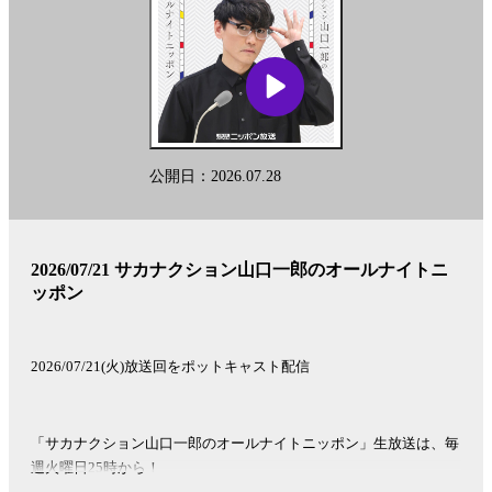
送
時
間
に
つ
い
て
詳
公開日：2026.07.28
し
い
情
報、
2026/07/21 サカナクション山口一郎のオールナイトニ
過
ッポン
去
の
エ
ピ
2026/07/21(火)放送回をポットキャスト配信
ソ
ー
ド
「サカナクション山口一郎のオールナイトニッポン」生放送は、毎
を
週火曜日25時から！
閲