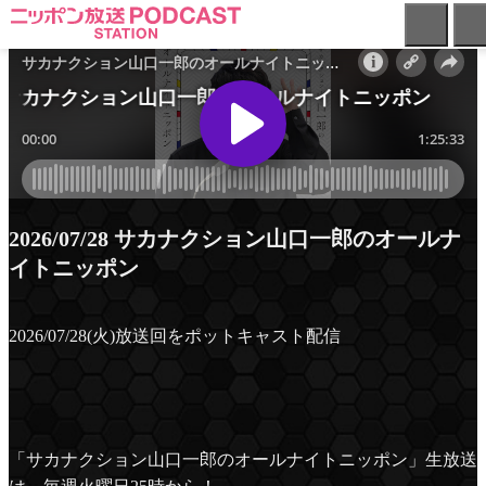
ニ
ッ
ポ
ン
放
送
PODCAST
STATION
-
2026/07/28 サカナクション山口一郎のオールナ
ポ
イトニッポン
ッ
ド
キ
2026/07/28(火)放送回をポットキャスト配信
ャ
ス
ト
ス
テ
ー
「サカナクション山口一郎のオールナイトニッポン」生放送
シ