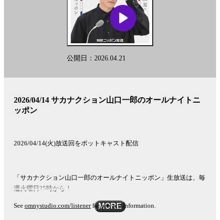
公開日：2026.04.21
2026/04/14 サカナクション山口一郎のオールナイトニ
ッポン
2026/04/14(火)放送回をポットキャスト配信
「サカナクション山口一郎のオールナイトニッポン」生放送は、毎
週火曜日25時から！
See
omnystudio.com/listener
for privacy information.
MORE