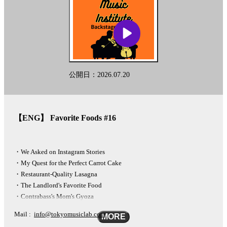
このポッドキャストはAIを活用した多言語変換ツール「リングイイ
ネ！」を用いて英語に自動変換されております。固有名詞など翻訳
に多少の差が生じることを予めご了承下さい。
This podcast is automatically converted into English using the AI-based
other-language conversion tool "Lingueene! "Please note that there may
公開日：2026.07.20
be some differences in translation, such as proper nouns.
See
omnystudio.com/listener
for privacy information.
【ENG】 Favorite Foods #16
・We Asked on Instagram Stories
・My Quest for the Perfect Carrot Cake
・Restaurant-Quality Lasagna
・The Landlord's Favorite Food
・Contrabass's Mom's Gyoza
Mail :
info@tokyomusiclab.com
MORE