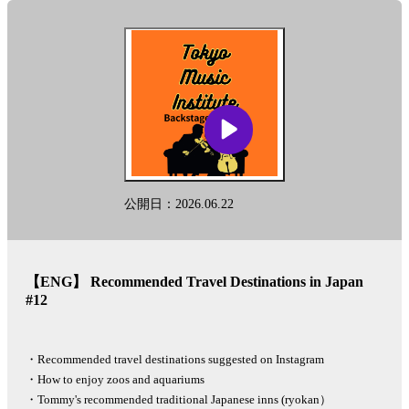
このポッドキャストはAIを活用した多言語変換ツール「リングイイ
ネ！」を用いて英語に自動変換されております。固有名詞など翻訳
に多少の差が生じることを予めご了承下さい。
This podcast is automatically converted into English using the AI-based
other-language conversion tool "Lingueene! "Please note that there may
be some differences in translation, such as proper nouns.
See
omnystudio.com/listener
for privacy information.
公開日：2026.06.22
【ENG】 Recommended Travel Destinations in Japan
#12
・Recommended travel destinations suggested on Instagram
・How to enjoy zoos and aquariums
・Tommy's recommended traditional Japanese inns (ryokan）