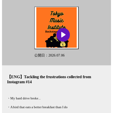
Instagram :
https://www.instagram.com/tokyomusicinstitute
#秘密の楽屋話
このポッドキャストはAIを活用した多言語変換ツール「リングイイ
ネ！」を用いて英語に自動変換されております。固有名詞など翻訳
に多少の差が生じることを予めご了承下さい。
This podcast is automatically converted into English using the AI-based
other-language conversion tool "Lingueene! "Please note that there may
be some differences in translation, such as proper nouns.
公開日：2026.07.06
See
omnystudio.com/listener
for privacy information.
【ENG】Tackling the frustrations collected from
Instagram #14
・My hard drive broke...
・A bird that eats a better breakfast than I do