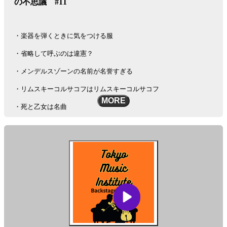
の不思議 #11
・楽器を弾くときに気をつける服
・省略して呼ぶのは違憲？
・メンデルスゾーンの名前が名誉すぎる
・リムスキーコルサコフはリムスキーコルサコフ
MORE
・死と乙女は名曲
メールアドレス :
info@tokyomusiclab.com
Instagram :
https://www.instagram.com/tokyomusicinstitute
#秘密の楽屋話
このポッドキャストはAIを活用した多言語変換ツール「リングイイ
ネ！」を用いて英語に自動変換されております。固有名詞など翻訳