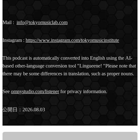
ョ
ン-
Mail :
info@tokyomusiclab.com
Instagram :
https://www.instagram.com/tokyomusicinstitute
This podcast is automatically converted into English using the AI-
based other-language conversion tool "Lingueene! "Please note that
there may be some differences in translation, such as proper nouns.
See
omnystudio.com/listener
for privacy information.
公開日：2026.08.03