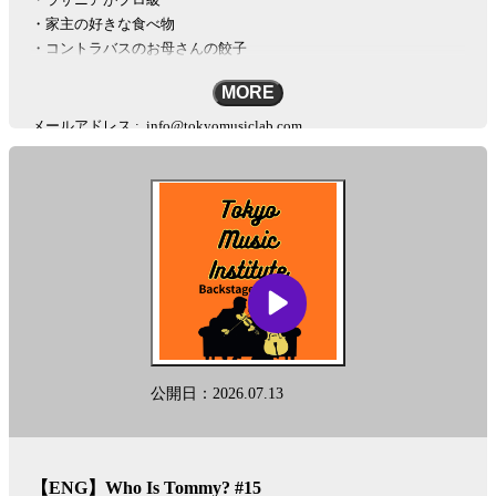
・家主の好きな食べ物
・コントラバスのお母さんの餃子
MORE
メールアドレス :
info@tokyomusiclab.com
Instagram :
https://www.instagram.com/tokyomusicinstitute
#秘密の楽屋話
このポッドキャストはAIを活用した多言語変換ツール「リングイイ
ネ！」を用いて英語に自動変換されております。固有名詞など翻訳
に多少の差が生じることを予めご了承下さい。
This podcast is automatically converted into English using the AI-based
other-language conversion tool "Lingueene! "Please note that there may
公開日：2026.07.13
be some differences in translation, such as proper nouns.
See
omnystudio.com/listener
for privacy information.
【ENG】Who Is Tommy? #15