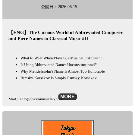
に多少の差が生じることを予めご了承下さい。
公開日：2026.06.15
This podcast is automatically converted into English using the AI-based
other-language conversion tool "Lingueene! "Please note that there may
be some differences in translation, such as proper nouns.
【ENG】The Curious World of Abbreviated Composer
See
omnystudio.com/listener
for privacy information.
and Piece Names in Classical Music #11
What to Wear When Playing a Musical Instrument
Is Using Abbreviated Names Unconstitutional?
Why Mendelssohn's Name Is Almost Too Honorable
Rimsky-Korsakov Is Simply Rimsky-Korsakov
MORE
Mail :
info@tokyomusiclab.com
Instagram :
https://www.instagram.com/tokyomusicinstitute
This podca
See
omnystudio.com/listener
for privacy information.