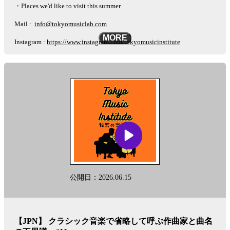
・Places we'd like to visit this summer
Mail :
info@tokyomusiclab.com
MORE
Instagram :
https://www.instagram.com/tokyomusicinstitute
This podcast is automatically converted into English using the AI-based
other-language conversion tool "Lingueene! "Please note that there may
be some differences in translation, such as proper nouns.
See
omnystudio.com/listener
for privacy information.
公開日：2026.06.15
【JPN】 クラシック音楽で省略して呼ぶ作曲家と曲名