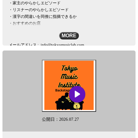
・家主のやらかしエピソード
・リスナーのやらかしエピソード
・漢字の間違いを同僚に指摘できるか
・おすすめのお店
MORE
メールアドレス :
info@tokyomusiclab.com
Instagram :
https://www.instagram.com/tokyomusicinstitute
#秘密の楽屋話
このポッドキャストはAIを活用した多言語変換ツール「リングイイ
ネ！」を用いて英語に自動変換されております。固有名詞など翻訳
に多少の差が生じることを予めご了承下さい。
This podcast is automatically converted into English using the AI-based
other-language conversion tool "Lingueene! "Please note that there may
公開日：2026.07.27
be some differences in translation, such as proper nouns.
See
omnystudio.com/listener
for privacy information.