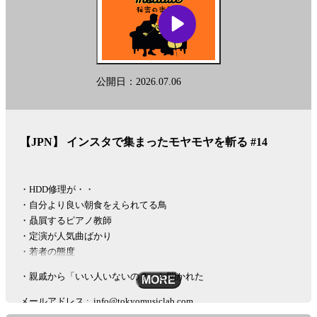
See
omnystudio.com/listener
for privacy information.
公開日：2026.07.06
【JPN】 インスタで集まったモヤモヤを斬る #14
・HDD修理が・・
・自分より良い朝食をえられてる鳥
・贔屓するピアノ教師
・定演が人気曲ばかり
・若者の態度
・親戚から「いい人いないの？」と聞かれた
MORE
メールアドレス :
info@tokyomusiclab.com