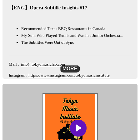
【ENG】Opera Subtitle Insights #17
Recommended Texas BBQ Restaurants in Canada
My Son, Who Played Tennis and Was in a Junior Orchestra...
The Subtitles Were Out of Sync
Mail :
info@tokyomusiclab.com
MORE
Instagram :
https://www.instagram.com/tokyomusicinstitute
This podcast is automatically converted into English using the AI-based
other-language conversion tool "Lingueene! "Please note that there may
be some differences in translation, such as proper nouns.
See
omnystudio.com/listener
for privacy information.