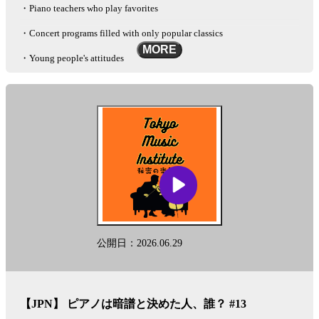
・Piano teachers who play favorites
・Concert programs filled with only popular classics
MORE
・Young people's attitudes
・Relatives asking, "So, have you found someone yet?"
Mail :
info@tokyomusiclab.com
Instagram :
https://www.instagram.com/tokyomusicinstitute
This podcast is automatically converted into English using the AI-based
other-language conversion tool "Lingueene! "Please note that there may
be some differences in translation, such as proper nouns.
See
omnystudio.com/listener
for privacy information.
公開日：2026.06.29
【JPN】 ピアノは暗譜と決めた人、誰？ #13