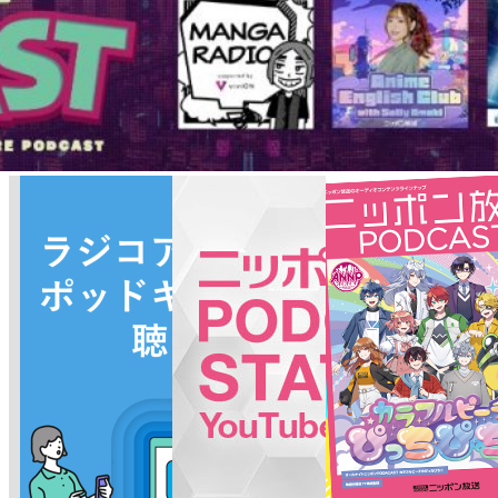
ソ
Instagram :
https://www.instagram.com/tokyomusicinstitute
ー
#秘密の楽屋話
ド
リ
このポッドキャストはAIを活用した多言語変換ツール「リングイイ
ス
ネ！」を用いて英語に自動変換されております。固有名詞など翻訳
ト
に多少の差が生じることを予めご了承下さい。
This podcast is automatically converted into English using the AI-based
ナ
other-language conversion tool "Lingueene! "Please note that there may
ビ
be some differences in translation, such as proper nouns.
ゲ
ー
See
omnystudio.com/listener
for privacy information.
シ
ョ
ン