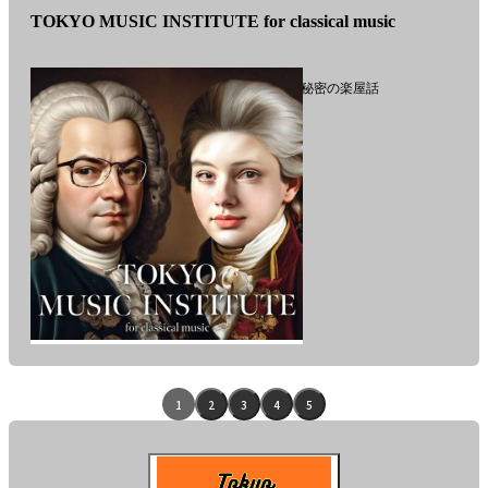
TOKYO MUSIC INSTITUTE for classical music
TOKYO MUSIC INSTITUTE 秘密の楽屋話
番
組
「TOKYO
エ
1
2
3
4
5
MUSIC
ピ
INSTITUTE
for
ソ
classical