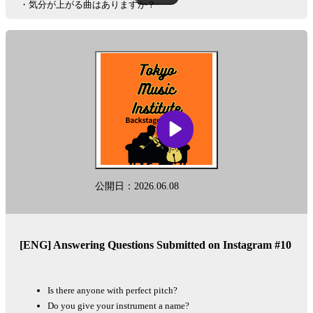
・気分が上がる曲はありますか？
・納豆何回混ぜますか？
メールアドレス :
info@tokyomusiclab.com
Instagram :
https://www.instagram.com/tokyomusicinstitute
#秘密の楽屋話
このポッドキャストはAIを活用した多言語変換ツール「リングイイ
公開日：2026.06.08
ネ！」を用いて英語に自動変換されております。固有名詞など翻訳
に多少の差が生じることを予めご了承下さい。
This podcast is automatically converted into English using the AI-based
other-language conversion tool "Lingueene! "Please note that there may
[ENG] Answering Questions Submitted on Instagram #10
be some differences in translation, such as proper nouns.
See
omnystudio.com/listener
for privacy information.
Is there anyone with perfect pitch?
Do you give your instrument a name?