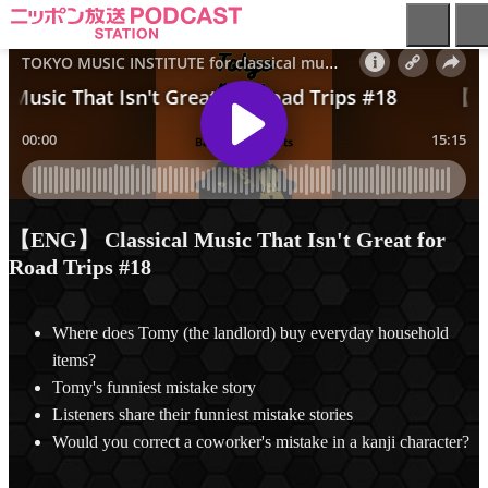
ニ
ッ
ポ
ン
放
送
PODCAST
STATION
-
【ENG】 Classical Music That Isn't Great for
ポ
Road Trips #18
ッ
ド
キ
Where does Tomy (the landlord) buy everyday household
ャ
items?
ス
ト
Tomy's funniest mistake story
ス
Listeners share their funniest mistake stories
テ
Would you correct a coworker's mistake in a kanji character?
ー
シ