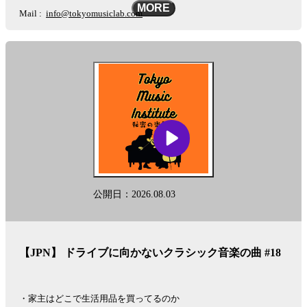
報、
MORE
Mail :
info@tokyomusiclab.com
過
去
Instagram :
https://www.instagram.com/tokyomusicinstitute
の
エ
This podcast is automatically converted into English using the AI-based
ピ
other-language conversion tool "Lingueene! "Please note that there may
ソ
be some differences in translation, such as proper nouns.
ー
ド
See
omnystudio.com/listener
for privacy information.
を
閲
覧
し
ま
公開日：2026.08.03
す。
【JPN】 ドライブに向かないクラシック音楽の曲 #18
・家主はどこで生活用品を買ってるのか