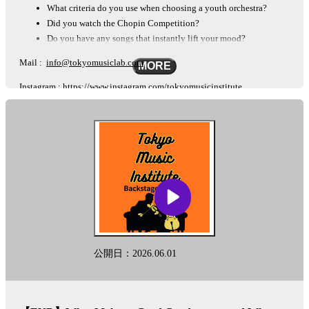
What criteria do you use when choosing a youth orchestra?
Did you watch the Chopin Competition?
Do you have any songs that instantly lift your mood?
Mail :
info@tokyomusiclab.com
MORE
Instagram :
https://www.instagram.com/tokyomusicinstitute
This podcast is automatically converted into English using the AI-based
other-language conversion tool "Lingueene! "Please note that there may
be some differences in translation, such as proper nouns.
See
omnystudio.com/listener
for privacy information.
公開日：2026.06.01