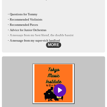
・Questions for Tommy
・Recommended Violinists
・Recommended Pieces
・Advice for Junior Orchestras
・A message from my best friend, the double bassist
・A message from my super-rich landlord
MORE
Mail :
info@tokyomusiclab.com
Instagram :
https://www.instagram.com/tokyomusicinstitute
This podcast is automatically converted into English using the AI-based
other-language conversion tool "Lingueene! "Please note that there may
be some differences in translation, such as proper nouns.
See
omnystudio.com/listener
for privacy information.