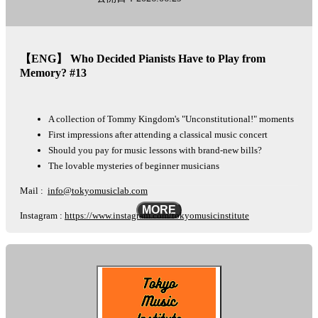
See
omnystudio.com/listener
for privacy information.
【ENG】 Who Decided Pianists Have to Play from
Memory? #13
A collection of Tommy Kingdom's "Unconstitutional!" moments
First impressions after attending a classical music concert
Should you pay for music lessons with brand-new bills?
The lovable mysteries of beginner musicians
Mail :
info@tokyomusiclab.com
MORE
Instagram :
https://www.instagram.com/tokyomusicinstitute
This podcast is automatically converted into English using the AI-based
other-language conversion tool "Lingueene! "Please note that there may
be some differences in translation, such as proper nouns.
See
omnystudio.com/listener
for privacy information.