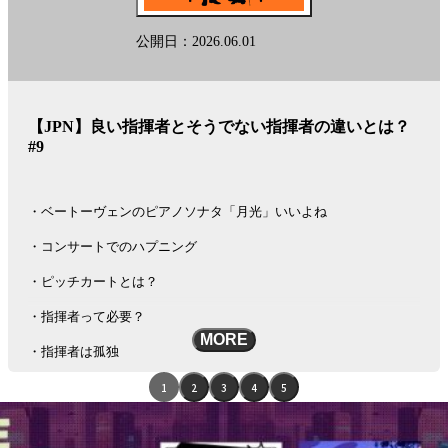
See
omnystudio.com/listener
for privacy information.
公開日：2026.06.01
【JPN】良い指揮者とそうでない指揮者の違いとは？
#9
・ベートーヴェンのピアノソナタ「月光」いいよね
・コンサートでのハプニング
・ピッチカートとは？
・指揮者って必要？
MORE
・指揮者は孤独
エ
1
2
3
4
5
ピ
メールアドレス :
info@tokyomusiclab.com