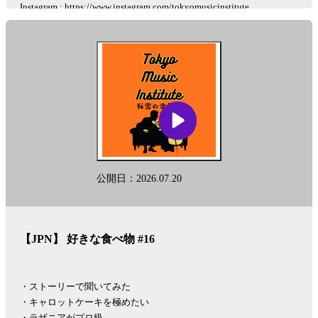
Instagram :
https://www.instagram.com/tokyomusicinstitute
This podcast is automatically converted into English using the AI-based
other-language conversion tool "Lingueene! "Please note that there may
be some differences in translation, such as proper nouns.
See
omnystudio.com/listener
for privacy information.
公開日：2026.07.20
【JPN】 好きな食べ物 #16
・ストーリーで聞いてみた
・キャロットケーキを極めたい
・ラザニアがプロ級