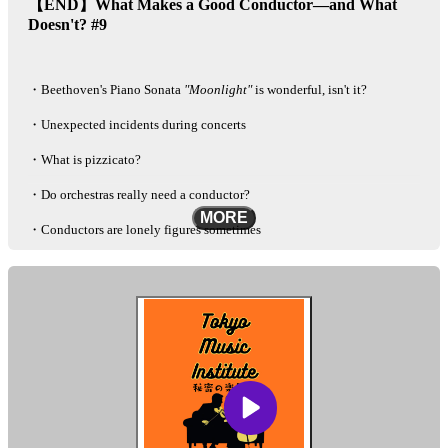
【END】What Makes a Good Conductor—and What
Doesn't? #9
・Beethoven's Piano Sonata
"Moonlight"
is wonderful, isn't it?
・Unexpected incidents during concerts
・What is pizzicato?
・Do orchestras really need a conductor?
MORE
・Conductors are lonely figures sometimes
Mail :
info@tokyomusiclab.com
Instagram :
https://www.instagram.com/tokyomusicinstitute
This podcast is automatically converted into English using the AI-based
other-language conversion tool "Lingueene! "Please note that there may
be some differences in translation, such as proper nouns.