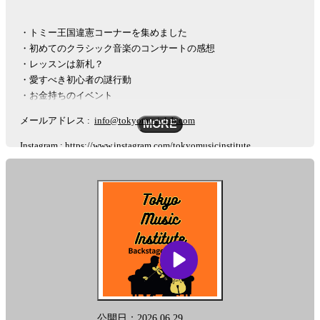
・トミー王国違憲コーナーを集めました
・初めてのクラシック音楽のコンサートの感想
・レッスンは新札？
・愛すべき初心者の謎行動
・お金持ちのイベント
メールアドレス :
info@tokyomusiclab.com
MORE
Instagram :
https://www.instagram.com/tokyomusicinstitute
#秘密の楽屋話
このポッドキャストはAIを活用した多言語変換ツール「リングイイ
ネ！」を用いて英語に自動変換されております。固有名詞など翻訳
に多少の差が生じることを予めご了承下さい。
This podcast is automatically converted into English using the AI-based
other-language conversion tool "Lingueene! "Please note that there may
be some differences in translation, such as proper nouns.
公開日：2026.06.29