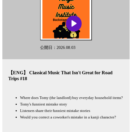
ー
music」
に
ド
関
す
リ
る、
ス
放
送
ト
内
公開日：2026.08.03
ナ
容
や
ビ
放
送
ゲ
【ENG】 Classical Music That Isn't Great for Road
時
Trips #18
ー
間
に
シ
つ
Where does Tomy (the landlord) buy everyday household items?
ョ
い
て
Tomy's funniest mistake story
ン
詳
Listeners share their funniest mistake stories
し
Would you correct a coworker's mistake in a kanji character?
い
情