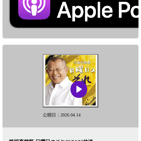
亭
鶴
瓶
日
曜
日
の
そ
れ」
に
関
す
る、
放
送
内
容
や
放
公開日：2026.04.14
送
時
間
に