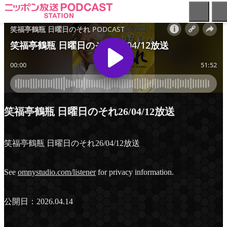
ニ
ッ
ポ
ン
放
送
PODCAST
STATION
-
笑福亭鶴瓶 日曜日のそれ26/04/12放送
ポ
ッ
ド
笑福亭鶴瓶 日曜日のそれ26/04/12放送
キ
ャ
ス
See
omnystudio.com/listener
for privacy information.
ト
ス
テ
公開日：2026.04.14
ー
シ