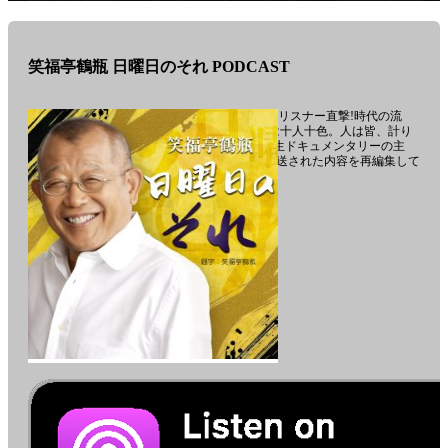
ョ
ン-
笑福亭鶴瓶 日曜日のそれ PODCAST
主役は”あなた”笑福亭鶴瓶がリスナー直撃!時代の流
れ、日々の生活。その模様は十人十色。人は皆、計り
知れない可能性を秘めた”人生ドキュメンタリーの主
役”。 ポッドキャストでは放送された内容を再編集して
配信します。
番
組
「笑
福