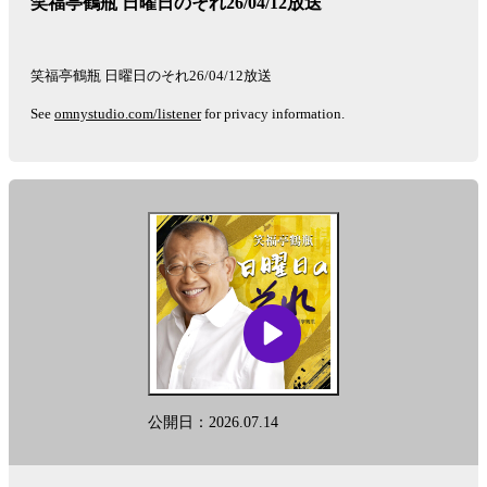
笑福亭鶴瓶 日曜日のそれ26/04/12放送
つ
い
て
笑福亭鶴瓶 日曜日のそれ26/04/12放送
詳
し
See
omnystudio.com/listener
for privacy information.
い
情
報、
過
去
の
エ
ピ
ソ
ー
ド
を
閲
覧
公開日：2026.07.14
し
ま
す。